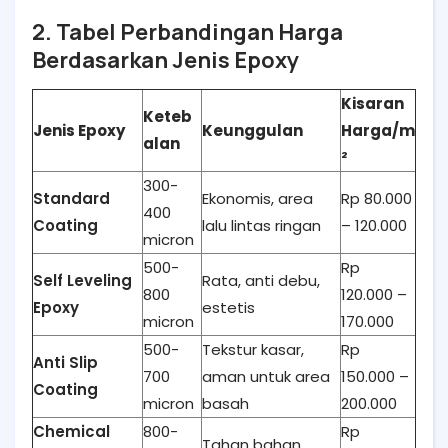
2. Tabel Perbandingan Harga
Berdasarkan Jenis Epoxy
Kisaran
Keteb
Jenis Epoxy
Keunggulan
Harga/m
alan
²
300-
Standard
Ekonomis, area
Rp 80.000
400
Coating
lalu lintas ringan
– 120.000
micron
500-
Rp
Self Leveling
Rata, anti debu,
800
120.000 –
Epoxy
estetis
micron
170.000
500-
Tekstur kasar,
Rp
Anti Slip
700
aman untuk area
150.000 –
Coating
micron
basah
200.000
Chemical
800-
Rp
Tahan bahan